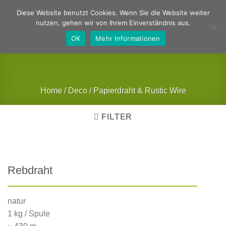
Zum
Deutsch
Englisch
Diese Website benutzt Cookies. Wenn Sie die Website weiter
Inhalt
nutzen, gehen wir von Ihrem Einverständnis aus.
springen
OK
Mehr Informationen
Home
/
Deco
/
Papierdraht & Rustic Wire
FILTER
Rebdraht
natur
1 kg / Spule