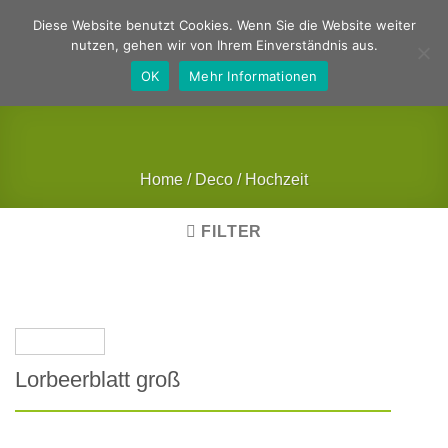
Zum
Deutsch
Englisch
Diese Website benutzt Cookies. Wenn Sie die Website weiter
Inhalt
nutzen, gehen wir von Ihrem Einverständnis aus.
springen
OK
Mehr Informationen
Home
/
Deco
/
Hochzeit
FILTER
Lorbeerblatt groß