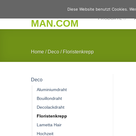
Zum
Diese Website benutzt Cookies. Wen
Inhalt
PRODUKTE
springen
Home
/
Deco
/
Floristenkrepp
Deco
Aluminiumdraht
Bouillondraht
Decolackdraht
Floristenkrepp
Lametta Hair
Hochzeit