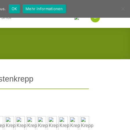
Deutsch
Englisch
us.
OK
Mehr Informationen
SHOP
istenkrepp